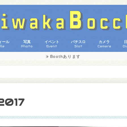
ィール
写真
イベント
パチスロ
カメラ
ile
Photo
Event
Slot
Camera
Di
Boothあります
コミックマーケット92
大洗プチ散歩
秩父芝桜
Anime Japan 2017
大洗海楽フェスタ
コミックマーケット91
第20回大洗あんこう祭り
第６回湯涌ぼんぼり祭り
『痛車』
2017