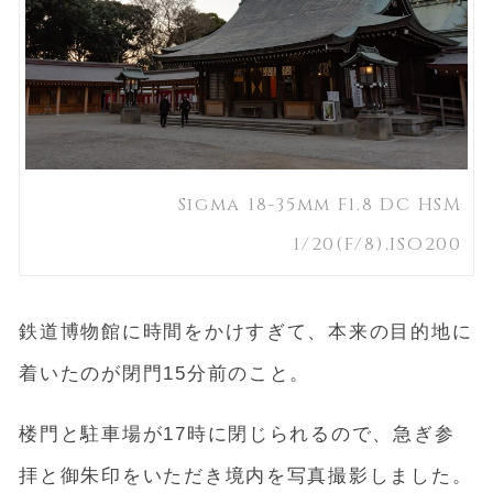
Sigma 18-35mm F1.8 DC HSM
1/20(F/8),ISO200
鉄道博物館に時間をかけすぎて、本来の目的地に
着いたのが閉門15分前のこと。
楼門と駐車場が17時に閉じられるので、急ぎ参
拝と御朱印をいただき境内を写真撮影しました。