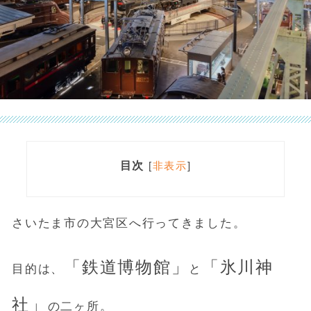
目次
[
非表示
]
さいたま市の大宮区へ行ってきました。
「鉄道博物館」
「氷川神
目的は、
と
社」
の二ヶ所。