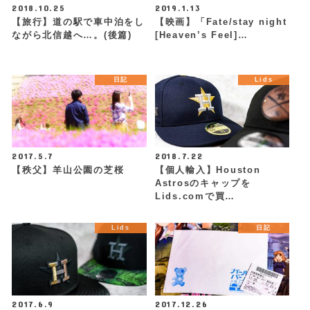
2018.10.25
2019.1.13
【旅行】道の駅で車中泊をし
【映画】「Fate/stay night
ながら北信越へ…。(後篇)
[Heaven’s Feel]…
日記
Lids
2017.5.7
2018.7.22
【秩父】羊山公園の芝桜
【個人輸入】Houston
Astrosのキャップを
Lids.comで買…
Lids
日記
2017.6.9
2017.12.26