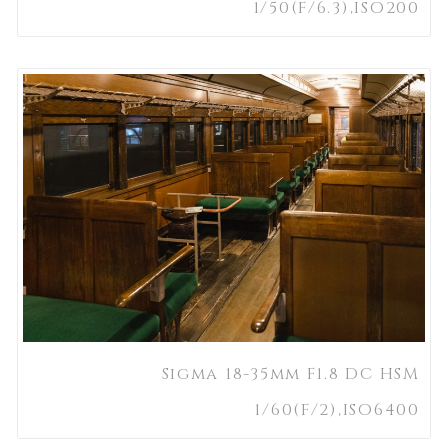
1/50(F/6.3),ISO200
Sigma 18-35mm F1.8 DC HSM
1/60(F/2),ISO6400