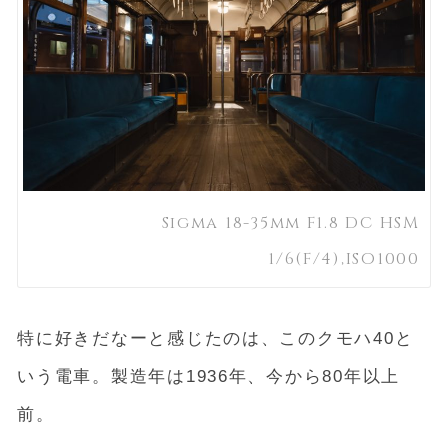
Sigma 18-35mm F1.8 DC HSM
1/6(F/4),ISO1000
特に好きだなーと感じたのは、このクモハ40と
いう電車。製造年は1936年、今から80年以上
前。