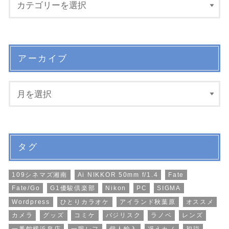
アーカイブ
タグ
109シネマズ湘南
Ai NIKKOR 50mm f/1.4
Fate
Fate/Go
G1優駿倶楽部
Nikon
PC
SIGMA
Wordpress
ひとりカラオケ
アイランド秋葉原
オススメ
カメラ
グッズ
コミケ
バジリスク
ラノベ
レンズ