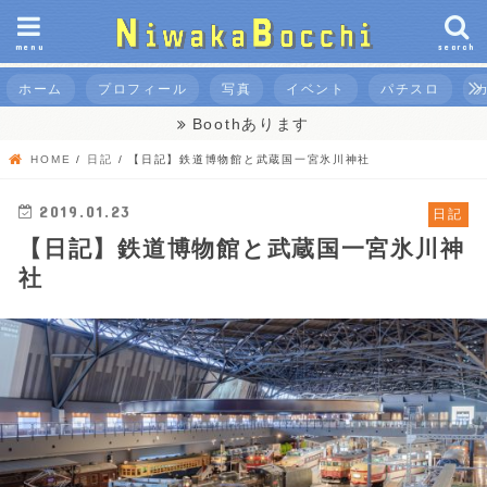
menu
search
ホーム
プロフィール
写真
イベント
パチスロ
Boothあります
HOME
日記
【日記】鉄道博物館と武蔵国一宮氷川神社
2019.01.23
日記
【日記】鉄道博物館と武蔵国一宮氷川神
社